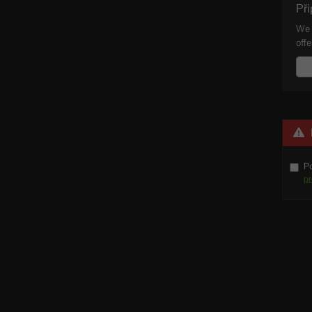
Při
We 
offe
Ano
P
Po
p