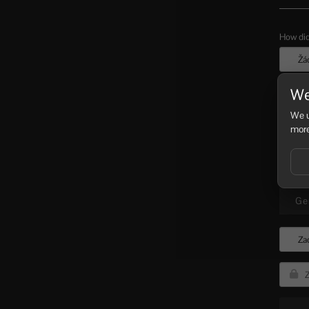
How did
We
We u
more
Ge