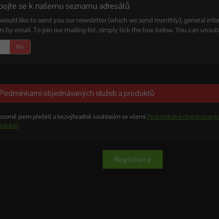
pojte se k našemu seznamu adresátů
would like to send you our newsletter (which we send monthly), general info
rs by email. To join our mailing list, simply tick the box below. You can unsub
Ne
odmínkami objednávaných služeb a produktů
zorně jsem přečetl a bezvýhradně souhlasím se všemi
Podmínkami objednávanýc
roduktů