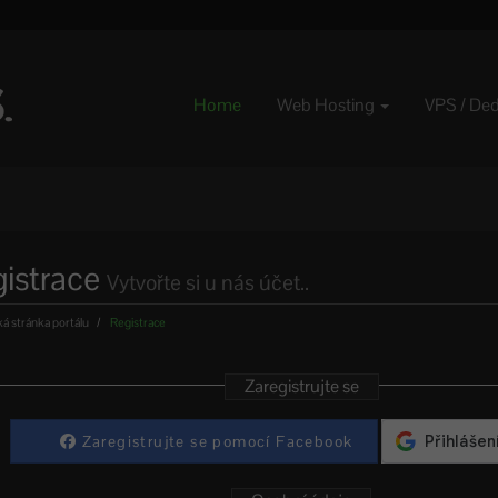
Home
Web Hosting
VPS / De
istrace
Vytvořte si u nás účet..
 stránka portálu
Registrace
Zaregistrujte se
Zaregistrujte se pomocí Facebook