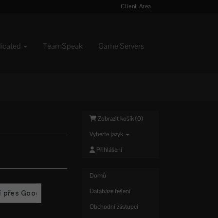
Client Area
dicated
TeamSpeak
Game Servers
Zobrazit košík (
0
)
Vyberte jazyk
Přihlášení
Domů
Databáze řešení
Obchodní zástupci