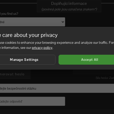
Doplňující informace
(povinná pole jsou označena znakem*)
 you find us?
 care about your privacy
se cookies to enhance your browsing experience and analyze our traffic. For
 information, see our
privacy policy
.
Zabezpečení účtu
Manage Settings
Accept All
nerovat heslo
Síla hesla: Zad