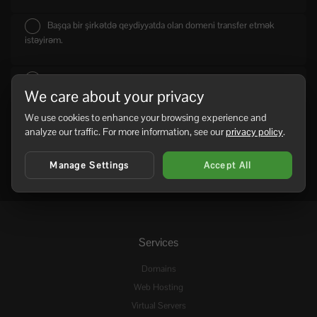
Başqa bir şirkətdə qeydiyyatda olan domeni transfer etmək
istəyirəm.
Sadəcə neymserverləri (nameserver) yeniləmək istəyirəm.
We care about your privacy
We use cookies to enhance your browsing experience and
analyze our traffic. For more information, see our
privacy policy
.
Manage Settings
Accept All
Services
Domains
Web Hosting
Virtual Servers