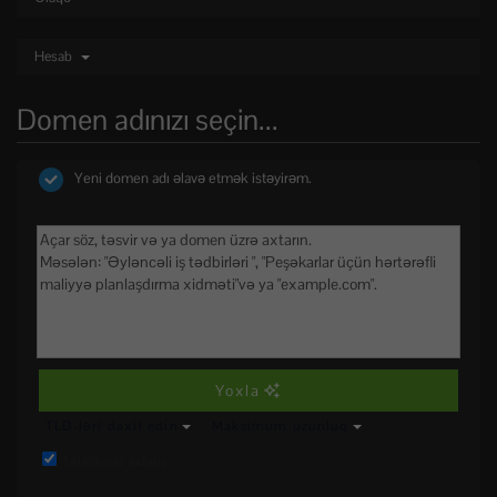
Hesab
Domen adınızı seçin...
Yeni domen adı əlavə etmək istəyirəm.
Yoxla
TLD-ləri daxil edin
Maksimum uzunluq
Təhlükəsiz axtarış