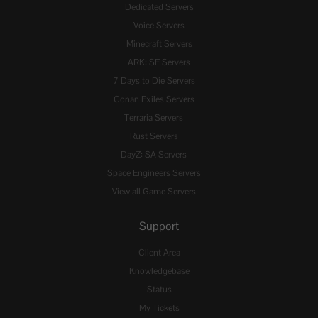
Dedicated Servers
Voice Servers
Minecraft Servers
ARK: SE Servers
7 Days to Die Servers
Conan Exiles Servers
Terraria Servers
Rust Servers
DayZ: SA Servers
Space Engineers Servers
View all Game Servers
Support
Client Area
Knowledgebase
Status
My Tickets