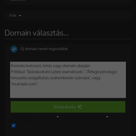
Fiók
Domain választás...
Új domain nevet regisztrálok
Ellenőrzés
Tartalmazza a TLD-ket
Maximális hosszúság
Biztonságos keresés