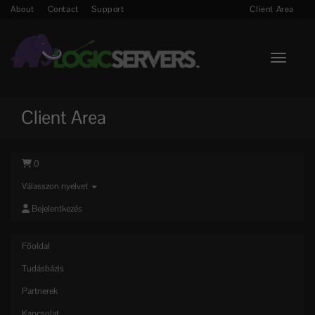
About
Contact
Support
Client Area
Toggle n
Client Area
0
Válasszon nyelvet
Bejelentkezés
Főoldal
Tudásbázis
Partnerek
Kapcsolat