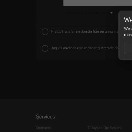
Inkludera toppdomäner
Maxima
We
We u
Flytta/Transfer en domän från en annan registrar
more
Jag vill använda min redan registrerade domän o
Services
Domains
7 Days to Die Servers