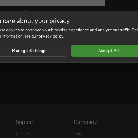
l längd
Säker sökning
 care about your privacy
se cookies to enhance your browsing experience and analyze our traffic. For
 information, see our
privacy policy
.
ch uppdatera mina namnservrar
Manage Settings
Accept All
Support
Company
Client Area
Jobs