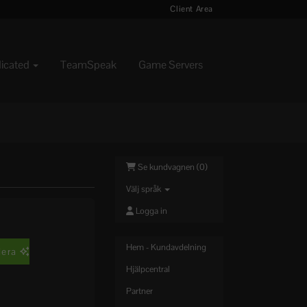
Client Area
dicated
TeamSpeak
Game Servers
Se kundvagnen (
0
)
Välj språk
Logga in
Hem - Kundavdelning
lera
Hjälpcentral
Partner