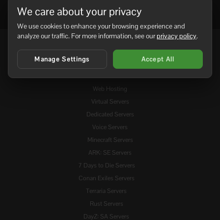
We care about your privacy
We use cookies to enhance your browsing experience and
analyze our traffic. For more information, see our
privacy policy
.
Services
Manage Settings
Accept All
Domains
Web Hosting
Virtual Servers
Dedicated Servers
Voice Servers
Minecraft Servers
ARK: SE Servers
7 Days to Die Servers
Conan Exiles Servers
Terraria Servers
Rust Servers
DayZ: SA Servers