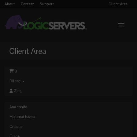
About
Contact
Support
Client Area
Toggle n
Client Area
0
Dil seç
Giriş
Ana səhifə
Məlumat bazası
Ortaqlar
Əlaqə