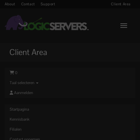
About
Contact
Support
Client Area
Toggle n
Client Area
0
Taal selecteren
Aanmelden
Startpagina
Kennisbank
Filialen
Contact opnemen