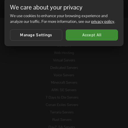
We care about your privacy
We use cookies to enhance your browsing experience and
analyze our traffic. For more information, see our
privacy policy
.
Services
Manage Settings
Accept All
Domains
Web Hosting
Virtual Servers
Dedicated Servers
Voice Servers
Minecraft Servers
ARK: SE Servers
7 Days to Die Servers
Conan Exiles Servers
Terraria Servers
Rust Servers
DayZ: SA Servers