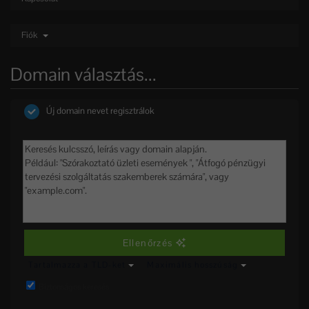
Fiók
Domain választás...
Új domain nevet regisztrálok
Ellenőrzés
Tartalmazza a TLD-ket
Maximális hosszúság
Biztonságos keresés