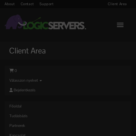
About
Contact
Support
Client Area
Toggle n
Client Area
0
Válasszon nyelvet
Bejelentkezés
Főoldal
Tudásbázis
Partnerek
Kapcsolat