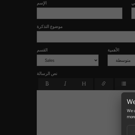
ني
الإسم
موضوع التذكرة
الأهمية
القسم
نص الرسالة
We
We u
more