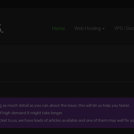
Home
Web Hosting
VPS / De
as much detail as you can about the issue, this will let us help you faster.
of high demand it might take longer.
ket to us, we have loads of articles available and one of them may well fix yo