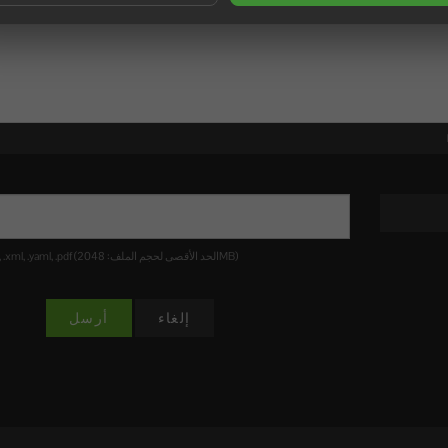
إمتدادات الملفات المرفقة المسموح بها: .jpg, .gif, .jpeg, .png, .txt, .log, .json, .xml, .yaml, .pdf (الحد الأقصى لحجم الملف: 2048MB)
إلغاء